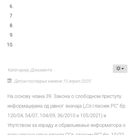
Категорија:
Документи
Датум последње измене 15 април 2025
На основу члана 39. Закона о слободном приступу
информацијама од јавног значаја („Сл.гласник РС" бр.
120/04, 54/07, 104/09, 36/2010 и 105/2021) и
Упутством за израду и објављивање информатора о
раду органа јавне власти (“Сл. гласник РС“ бр. 10/22