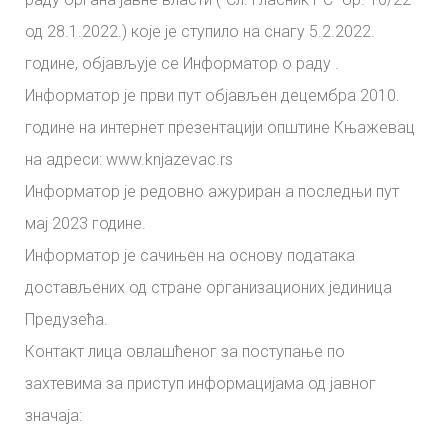
од 28.1.2022.) које је ступило на снагу 5.2.2022.
године, објављује се Информатор о раду .
Информатор је први пут објављен децембра 2010.
године на интернет презентацији општине Књажевац
на адреси: www.knjazevac.rs
Информатор је редовно ажуриран а последњи пут
мај 2023 године.
Информатор је сачињен на основу података
достављених од стране организационих јединица
Предузећа.
Контакт лица овлашћеног за поступање по
захтевима за приступ информацијама од јавног
значаја: