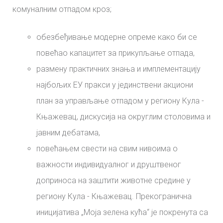
комуналним отпадом кроз;
обезбеђивање модерне опреме како би се
повећао капацитет за прикупљање отпада,
размену практичних знања и имплементацију
најбољих ЕУ пракси у јединствени акциони
план за управљање отпадом у региону Кула -
Књажевац, дискусија на округлим столовима и
јавним дебатама,
повећањем свести на свим нивоима о
важности индивидуалног и друштвеног
доприноса на заштити животне средине у
региону Кула - Књажевац. Прекогранична
иницијатива „Моја зелена кућа“ је покренута са