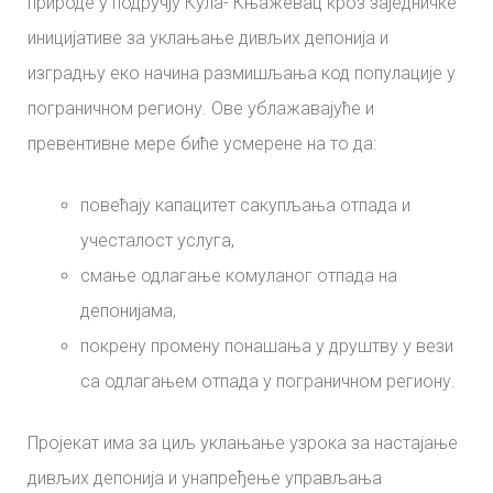
природе у подручју Кула- Књажевац кроз заједничке
иницијативе за уклањање дивљих депонија и
изградњу еко начина размишљања код популације у
пограничном региону. Ове ублажавајуће и
превентивне мере биће усмерене на то да:
повећају капацитет сакупљања отпада и
учесталост услуга,
смање одлагање комуланог отпада на
депонијама,
покрену промену понашања у друштву у вези
са одлагањем отпада у пограничном региону.
Пројекат има за циљ уклањање узрока за настајање
дивљих депонија и унапређење управљања