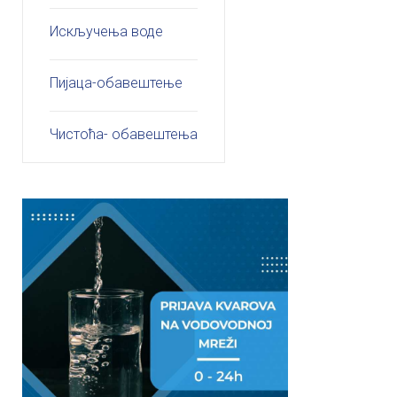
Искључења воде
Пијаца-обавештење
Чистоћа- обавештења