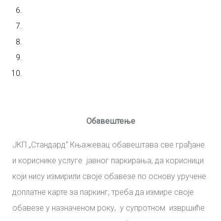
Обавештење
ЈКП „Стандард“ Књажевац обавештава све грађане
и кориснике услуге јавног паркирања, да корисници
који нису измирили своје обавезе по основу уручене
доплатне карте за паркинг, треба да измире своје
обавезе у назначеном року, у супротном извршиће