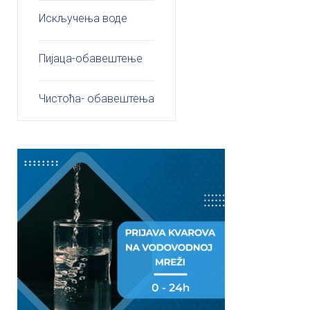
Искључења воде
Пијаца-обавештење
Чистоћа- обавештења