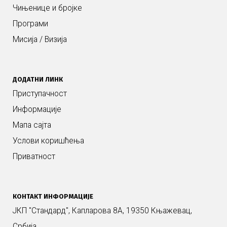
Чињенице и бројке
Програми
Мисија / Визија
ДОДАТНИ ЛИНК
Приступачност
Информације
Мапа сајта
Услови коришћења
Приватност
КОНТАКТ ИНФОРМАЦИЈЕ
ЈКП "Стандард", Капларова 8А, 19350 Књажевац,
Србија.