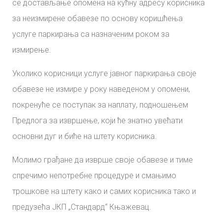
се достављање опомена на кућну адресу корисника
за неизмирене обавезе по основу коришћења
услуге паркирања са назначеним роком за
измирење.
Уколико корисници услуге јавног паркирања своје
обавезе не измире у року наведеном у опомени,
покренуће се поступак за наплату, подношењем
Предлога за извршење, који ће знатно увећати
основни дуг и биће на штету корисника.
Молимо грађане да изврше своје обавезе и тиме
спречимо непотребне процедуре и смањимо
трошкове на штету како и самих корисника тако и
предузећа ЈКП „Стандард“ Књажевац.