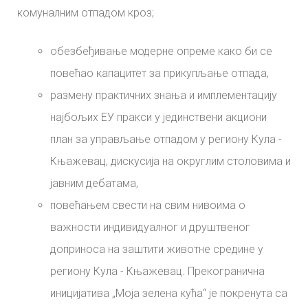
комуналним отпадом кроз;
обезбеђивање модерне опреме како би се
повећао капацитет за прикупљање отпада,
размену практичних знања и имплементацију
најбољих ЕУ пракси у јединствени акциони
план за управљање отпадом у региону Кула -
Књажевац, дискусија на округлим столовима и
јавним дебатама,
повећањем свести на свим нивоима о
важности индивидуалног и друштвеног
доприноса на заштити животне средине у
региону Кула - Књажевац. Прекогранична
иницијатива „Моја зелена кућа“ је покренута са