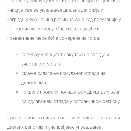
природе у подручју Кула- Књажевац кроз заједничке
иницијативе за уклањање дивљих депонија и
изградњу еко начина размишљања код популације у
пограничном региону. Ове ублажавајуће и
превентивне мере биће усмерене на то да:
повећају капацитет сакупљања отпада и
учесталост услуга,
смање одлагање комуланог отпада на
депонијама,
покрену промену понашања у друштву у вези
са одлагањем отпада у пограничном региону.
Пројекат има за циљ уклањање узрока за настајање
дивљих депонија и унапређење управљања