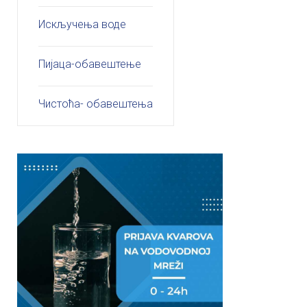
Искључења воде
Пијаца-обавештење
Чистоћа- обавештења