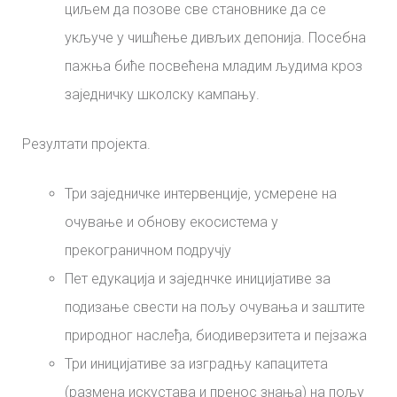
циљем да позове све становнике да се
укључе у чишћење дивљих депонија. Посебна
пажња биће посвећена младим људима кроз
заједничку школску кампању.
Резултати пројекта.
Три заједничке интервенције, усмерене на
очување и обнову екосистема у
прекограничном подручју
Пет едукација и заједнчке иницијативе за
подизање свести на пољу очувања и заштите
природног наслеђа, биодиверзитета и пејзажа
Три иницијативе за изградњу капацитета
(размена искустава и пренос знања) на пољу