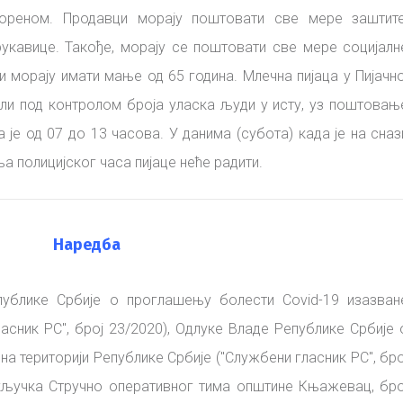
ореном. Продавци морају поштовати све мере заштите
укавице. Такође, морају се поштовати све мере социјалн
и морају имати мање од 65 година. Млечна пијаца у Пијачно
али под контролом броја уласка људи у исту, уз поштовањ
 је од 07 до 13 часова. У данима (субота) када је на сназ
 полицијског часа пијаце неће радити.
Наредба
ублике Србије о проглашењу болести Covid-19 изазван
асник РС", број 23/2020), Одлуке Владе Републике Србије 
 територији Републике Србије ("Службени гласник РС", бро
акључка Стручно оперативног тима општине Књажевац, бро