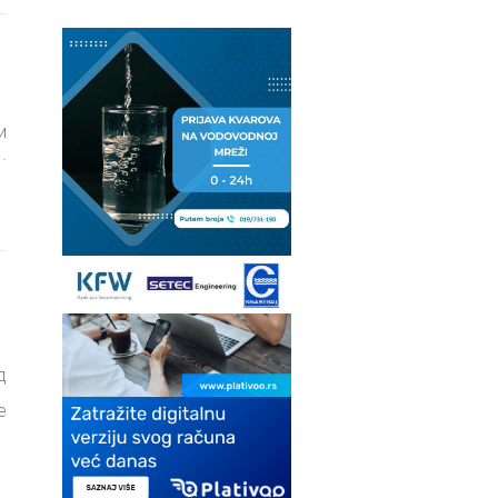
и
.
д
е