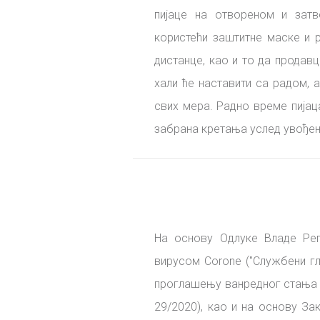
пијаце на отвореном и затв
користећи заштитне маске и р
дистанце, као и то да продавц
хали ће наставити са радом, 
свих мера. Радно време пијаца
забрана кретања услед увођења
На основу Одлуке Владе Реп
вирусом Corone ("Службени гл
проглашењу ванредног стања на
29/2020), као и на основу З