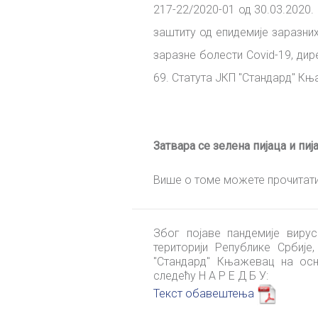
217-22/2020-01 од 30.03.2020.
заштиту од епидемије заразни
заразне болести Covid-19, ди
69. Статута ЈКП "Стандард" Књ
Затвара се зелена пијаца и пи
Више о томе можете прочитат
Због појаве пандемије виру
територији Републике Србије
"Стандард" Књажевац на осн
следећу Н А Р Е Д Б У:
Текст обавештења