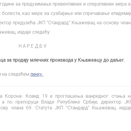
 године за предузимање превентивних и оперативних мера з
х болести, као мере за сузбијање или спречавање епидемиј
ректор предузећа ЈКП "Стандард" Књажевац на основу члан
ажевац, издаје следећу:
Н А Р Е Д Б У
јаца за продају млечних производа у Књажевцу до даљег.
и на следећем
линку.
са Корона- Ковид 19 и проглашења ванредног стања н
, а по препоруци Владе Републике Србије, директор ЈК
ову члана 69. Статута ЈКП "Стандард" Књажевац, издај