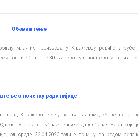
Oбавештење
продају млачних производа у Књажевцу радиће у субот
етком од 6:30 до 13:30 часова, уз поштовање свих ве
штење o почетку рада пијаце
Стандард" Књажевац које управља пијацама, обавештава св
 Одлука у вези са ублажавањем одредбених мера које ј
је, од среде 22.04.2020.године почињу са радом зелен