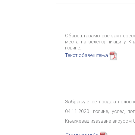
Обавештавамо све заинтересов
места на зеленој пијаци у К
године.
Текст обавештења
Забрањује се продаја половн
04.11.2020. године, услед п
Књажевац изазване вирусом Co