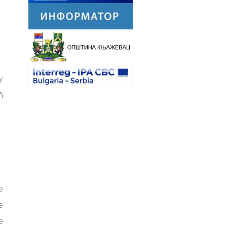
у
ћ
е
е
е