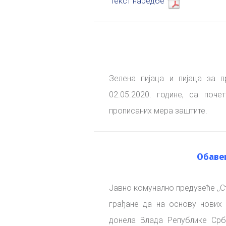
Текст наредбе
Зелена пијаца и пијаца за 
02.05.2020. године, са поч
прописаних мера заштите.
Oбаве
Јавно комунално предузеће ,,
грађане да на основу нових
донела Влада Републике Срби