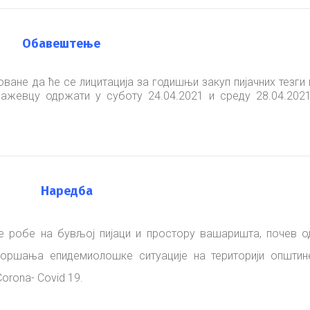
Oбавештење
ане да ће се лицитација за годишњи закуп пијачних тезги 
њажевцу одржати у суботу 24.04.2021 и среду 28.04.2021
Наредба
е робе на бувљој пијаци и простору вашаришта, почев о
огоршања епидемиолошке ситуације на територији општин
rona- Covid 19.