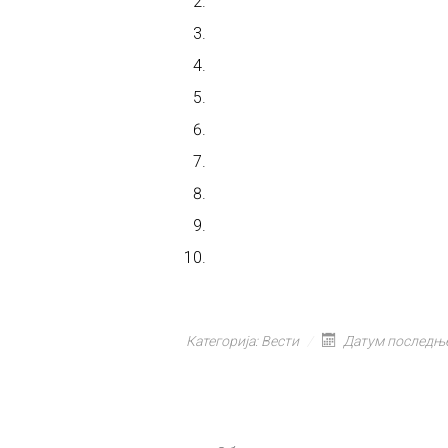
Категорија:
Вести
Датум последње